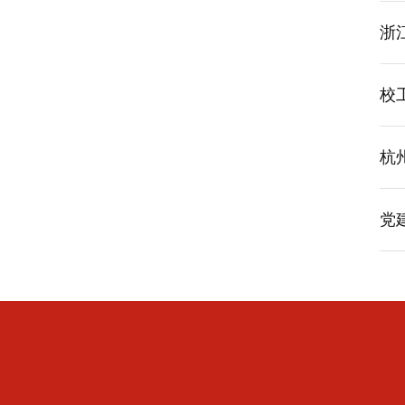
浙
校
杭
党