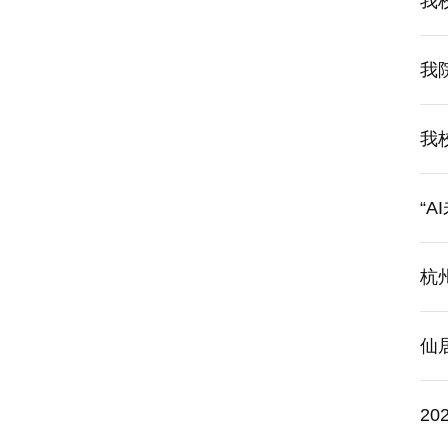
我
我
我
“
杭
仙
2